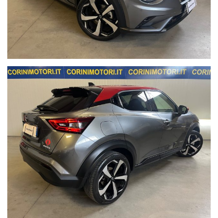
GARANZIA LEGALE DI CONFORMITA' 12 MESI e KM
REALI CERTIFICATI nella FATTURA DI VENDITA.
Le targhe
vengono oscurate per motivi di privacy ed eventualmente
comunicate su richiesta di potenziali acquirenti interessati;
con la dicitura "UNICO PROPRIETARIO" si escludono i
concessionari/rivenditori.
Possibilità d'acquisto con
FINANZIAMENTO
, Assicurazione
Rc Auto, incendio/furto, collisione o Kasko.
Se volete
ACQUISTARE E RITIRARE
la vostra auto in un
solo giorno è possibile, previo appuntamento, effettuare il
passaggio di proprietà immediato con eventuale possibilità di
servizio navetta dalla stazione ferroviaria di Treviglio (Bg).
Si effettuano
PERMUTE o ROTTAMAZIONI
di veicoli usati;
per avere una quotazione più precisa possibile del Vostro
usato indicate marca, modello, colore, mese ed anno di prima
immatricolazione, chilometri percorsi, accessori principali,
cambio manuale o automatico, manutenzioni documentabili,
stato degli pneumatici e della vettura evidenziando eventuali
difetti possibilmente allegando foto da inviare via e-mail o
whatsapp al numero sopra indicato.