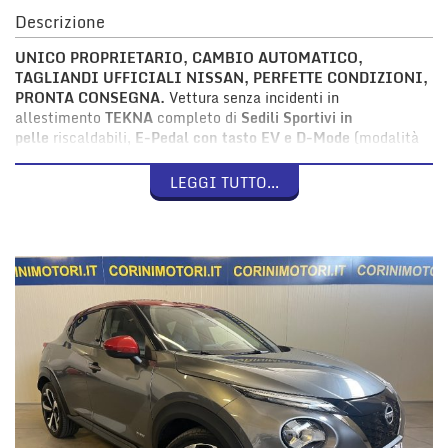
Descrizione
UNICO PROPRIETARIO, CAMBIO AUTOMATICO,
TAGLIANDI UFFICIALI NISSAN, PERFETTE CONDIZIONI,
PRONTA CONSEGNA.
Vettura senza incidenti in
allestimento
TEKNA
completo di
Sedili Sportivi in
pelle
riscaldabili,
E-Pedal con tasto EV e D-Mode
(modalità
di guida), I-Key con
Easy access
, Climatizzatore
Automatico,
Telecamera 360°
con sensori parcheggio
LEGGI TUTTO...
anteriori e posteriori (
Around View monitor
), sistema
audio
Nissan Connect
con
CarPlay™ (Apple®), Android
Auto™ (Google®)
e presa USB, cerchi in Lega Diamantati
da
19"
, Fari
Full-LED
e Luci diurne a
LED, Cruise Control
Intelligente, Sistema Frenata automatica d'emergenza,
Avviso angolo cieco, Mantenimento di corsia
, Inserti interni
a LED, Sensore Luci e pioggia, Specchi esterni regolabili e
ripiegabili elettricamente, Vetri posteriori oscurati.
Per visionare il veicolo, effettuare una prova su strada o per
ulteriori informazioini
CHIAMARE E CONCORDARE UN
APPUNTAMENTO AL NUMERO DIRETTO 339-7767294
(anche WhatsApp)
Il veicolo viene consegnato con
LAVAGGIO ed IGIENIZZAZIONE
degli interni.