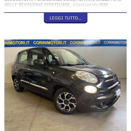
DELLE REVISIONI EFFETTUATE.
Allestimento
POP
STAR
completo di Sistema U-Connect con Bluetooth, USB,
Aux-in e lettore Cd, Climatizzatore, Cerchi in Lega,
LEGGI TUTTO...
Fendinebbia, Alzacristalli elettrici anteriori e posteriori,
Sensori parcheggio posteriori, Volante multifunzionale in
pelle, attacchi ISOFIX, Ruotino di scorta.
Per visionare il veicolo, effettuare una prova su strada o per
ulteriori informazioini
CHIAMARE E CONCORDARE UN
APPUNTAMENTO AL NUMERO DIRETTO 339-7767294
(anche WhatsApp)
Il veicolo viene consegnato con
LAVAGGIO ed
IGIENIZZAZIONE
degli interni.
GARANZIA LEGALE DI CONFORMITA' 12 MESI e KM
REALI CERTIFICATI nella FATTURA DI VENDITA.
Le targhe
vengono oscurate per motivi di privacy ed eventualmente
comunicate su richiesta di potenziali acquirenti interessati;
con la dicitura "UNICO PROPRIETARIO" si escludono i
concessionari/rivenditori.
Possibilità d'acquisto con
FINANZIAMENTO
, Assicurazione
Rc Auto, incendio/furto, collisione o Kasko.
Se volete
ACQUISTARE E RITIRARE
la vostra auto in un
solo giorno è possibile, previo appuntamento, effettuare il