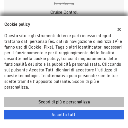
Fari Xenon
Cruise Control
Cookie policy
Questo sito e gli strumenti di terze parti in esso integrati
trattano dati personali (es. dati di navigazione o indirizzi IP) e
fanno uso di Cookie, Pixel, Tags o altri identificatori necessari
per il funzionamento e per il raggiungimento delle finalità
descritte nella cookie policy, tra cui il miglioramento delle
funzionalità del sito e la pubblicità personalizzata. Cliccando
sul pulsante Accetta Tutti dichiari di accettare l'utilizzo di
queste tecnologie. In alternativa puoi personalizzare le tue
Sede di Fornovo San Giovanni
scelte tramite l'apposito pulsante. Scopri di più e
Via San Pietro 13
personalizza.
24040 Fornovo San Giovanni (BG)
Cellulare:
+39 339 776 7294
Scopri di più e personalizza
Telefono:
+39 0363 706753
Email:
info@corinimotori.it
Accetta tutti
Indicazioni stradali