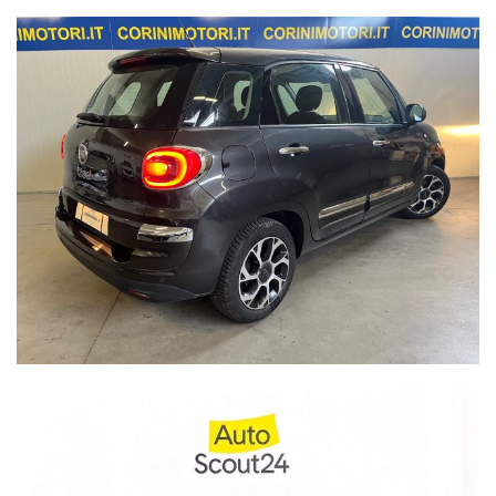
passaggio di proprietà immediato con eventuale possibilità di
servizio navetta dalla stazione ferroviaria di Treviglio (Bg).
Si effettuano
PERMUTE o ROTTAMAZIONI
di veicoli usati;
per avere una quotazione più precisa possibile del Vostro
usato indicate marca, modello, colore, mese ed anno di prima
immatricolazione, chilometri percorsi, accessori principali,
cambio manuale o automatico, manutenzioni documentabili,
stato degli pneumatici e della vettura evidenziando eventuali
difetti possibilmente allegando foto da inviare via e-mail o
whatsapp al numero sopra indicato.