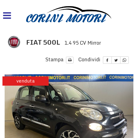
HOME
AZIENDA
FIAT 500L
1.4 95 CV Mirror
LISTA VEICOLI
Stampa
Condividi
ACQUISTIAMO USATO
venduta
CONTATTI