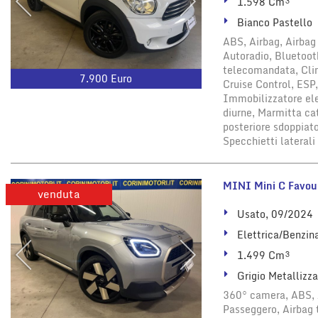
1.598 Cm³
Bianco Pastello
ABS, Airbag, Airbag 
Autoradio, Bluetooth
telecomandata, Clim
7.900 Euro
Cruise Control, ESP,
Immobilizzatore elet
diurne, Marmitta ca
posteriore sdoppiato
Specchietti laterali
MINI Mini C Favou
venduta
Usato, 09/2024
Elettrica/Benzin
1.499 Cm³
Grigio Metallizz
360° camera, ABS, A
Passeggero, Airbag t