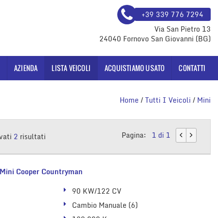
+39 339 776 7294
Via San Pietro 13
24040 Fornovo San Giovanni (BG)
AZIENDA
LISTA VEICOLI
ACQUISTIAMO USATO
CONTATTI
Home
/
Tutti I Veicoli
/
Mini
Pagina:
1 di 1
vati
2
risultati
Mini Cooper Countryman
90 KW/122 CV
Cambio Manuale (6)