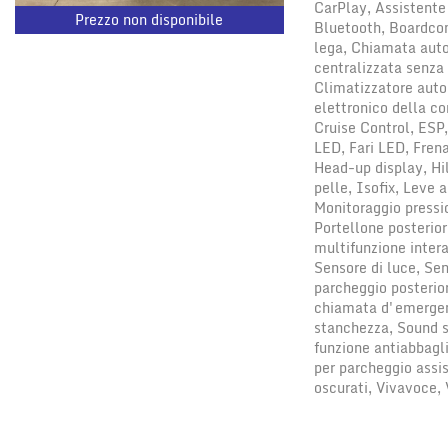
CarPlay, Assistente 
Prezzo non disponibile
Bluetooth, Boardcom
lega, Chiamata auto
centralizzata senza
Climatizzatore auto
elettronico della co
Cruise Control, ESP, 
LED, Fari LED, Fren
Head-up display, Hil
pelle, Isofix, Leve a
Monitoraggio pressi
Portellone posterior
multifunzione intera
Sensore di luce, Sen
parcheggio posterior
chiamata d'emergenz
stanchezza, Sound sy
funzione antiabbag
per parcheggio assis
oscurati, Vivavoce, 