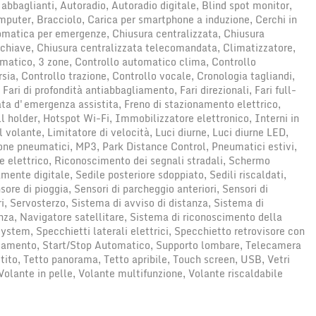
abbaglianti, Autoradio, Autoradio digitale, Blind spot monitor,
puter, Bracciolo, Carica per smartphone a induzione, Cerchi in
matica per emergenze, Chiusura centralizzata, Chiusura
 chiave, Chiusura centralizzata telecomandata, Climatizzatore,
matico, 3 zone, Controllo automatico clima, Controllo
rsia, Controllo trazione, Controllo vocale, Cronologia tagliandi,
Fari di profondità antiabbagliamento, Fari direzionali, Fari full-
ata d'emergenza assistita, Freno di stazionamento elettrico,
l holder, Hotspot Wi-Fi, Immobilizzatore elettronico, Interni in
l volante, Limitatore di velocità, Luci diurne, Luci diurne LED,
one pneumatici, MP3, Park Distance Control, Pneumatici estivi,
e elettrico, Riconoscimento dei segnali stradali, Schermo
mente digitale, Sedile posteriore sdoppiato, Sedili riscaldati,
sore di pioggia, Sensori di parcheggio anteriori, Sensori di
i, Servosterzo, Sistema di avviso di distanza, Sistema di
a, Navigatore satellitare, Sistema di riconoscimento della
stem, Specchietti laterali elettrici, Specchietto retrovisore con
liamento, Start/Stop Automatico, Supporto lombare, Telecamera
tito, Tetto panorama, Tetto apribile, Touch screen, USB, Vetri
Volante in pelle, Volante multifunzione, Volante riscaldabile