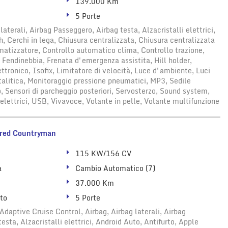
139.000 Km
5 Porte
laterali, Airbag Passeggero, Airbag testa, Alzacristalli elettrici,
, Cerchi in lega, Chiusura centralizzata, Chiusura centralizzata
atizzatore, Controllo automatico clima, Controllo trazione,
 Fendinebbia, Frenata d'emergenza assistita, Hill holder,
tronico, Isofix, Limitatore di velocità, Luce d'ambiente, Luci
talitica, Monitoraggio pressione pneumatici, MP3, Sedile
, Sensori di parcheggio posteriori, Servosterzo, Sound system,
 elettrici, USB, Vivavoce, Volante in pelle, Volante multifunzione
red Countryman
115 KW/156 CV
a
Cambio Automatico (7)
37.000 Km
ato
5 Porte
daptive Cruise Control, Airbag, Airbag laterali, Airbag
esta, Alzacristalli elettrici, Android Auto, Antifurto, Apple