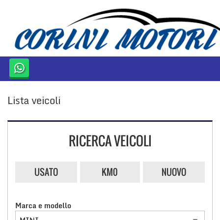
HOME
AZIENDA
LISTA VEICOLI
Lista veicoli
ACQUISTIAMO USATO
CONTATTI
RICERCA VEICOLI
USATO
KM0
NUOVO
Marca e modello