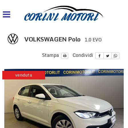
HOME
AZIENDA
VOLKSWAGEN Polo
1.0 EVO
LISTA VEICOLI
Stampa
Condividi
ACQUISTIAMO USATO
venduta
CONTATTI