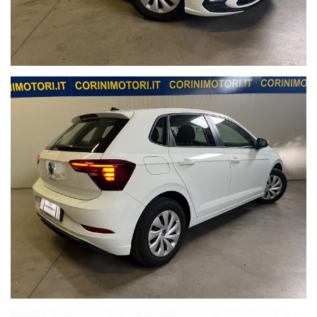
comunicate su richiesta di potenziali acquirenti interessati;
con la dicitura "UNICO PROPRIETARIO" si escludono i
concessionari/rivenditori.
Possibilità d'acquisto con
FINANZIAMENTO
, Assicurazione
incendio/furto, collisione o Kasko ed estensioni di garanzia
fino a 36 mesi.
Se volete
ACQUISTARE E RITIRARE
la vostra auto in un
solo giorno è possibile, previo appuntamento, effettuare il
passaggio di proprietà immediato con eventuale possibilità di
servizio navetta dalla stazione ferroviaria di Treviglio (Bg).
Si effettuano
PERMUTE o ROTTAMAZIONI
di veicoli usati;
per avere una quotazione più precisa possibile del Vostro
usato indicate marca, modello, colore, mese ed anno di prima
immatricolazione, chilometri percorsi, accessori principali,
cambio manuale o automatico, manutenzioni documentabili,
stato degli pneumatici e della vettura evidenziando eventuali
difetti possibilmente allegando foto da inviare via e-mail o
whatsapp al numero sopra indicato.