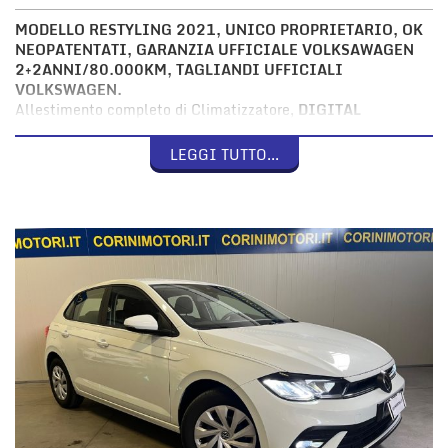
MODELLO RESTYLING 2021, UNICO PROPRIETARIO, OK
NEOPATENTATI, GARANZIA UFFICIALE VOLKSAWAGEN
2+2ANNI/80.000KM, TAGLIANDI UFFICIALI
VOLKSWAGEN.
Allestimento completo di Climatizzatore,
DIGITAL
COCKPIT
,
AppConnect
Include
CarPlay™ (Apple®), Android
Auto™ (Google®)
, Bluetooth, Fari anteriori e posteriori a
LED
LEGGI TUTTO...
con sensore luci, Luci diurne a
LED
, Fendinebbia a
LED
, Front
Assist (Sistema di frenata d'emergenza), Rilevatore e
mantenimento di corsia (Lane Assist), rilevatore di
stanchezza, Chiamata d'emergenza, Controllo pressione
pneumatici, Ruota di scorta.
Per visionare il veicolo, effettuare una prova su strada o per
ulteriori informazioini
CHIAMARE E CONCORDARE UN
APPUNTAMENTO AL NUMERO DIRETTO 339-7767294
(anche WhatsApp)(Lane Assist)
Il veicolo viene consegnato con
LAVAGGIO ed
IGIENIZZAZIONE degli interni.
GARANZIA LEGALE DI CONFORMITA' 12 MESI e KM
REALI CERTIFICATI nella FATTURA DI VENDITA.
Le targhe
vengono oscurate per motivi di privacy ed eventualmente