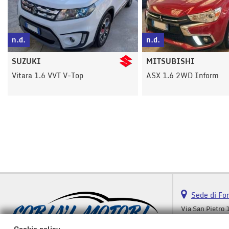
n.d.
n.d.
MITSUBISHI
VOLKSWAGEN
ASX 1.6 2WD Inform
Polo 1.0 MPI 75 CV 5p.
Comfortline
Sede di Fo
Via San Pietro 
24040 Fornovo 