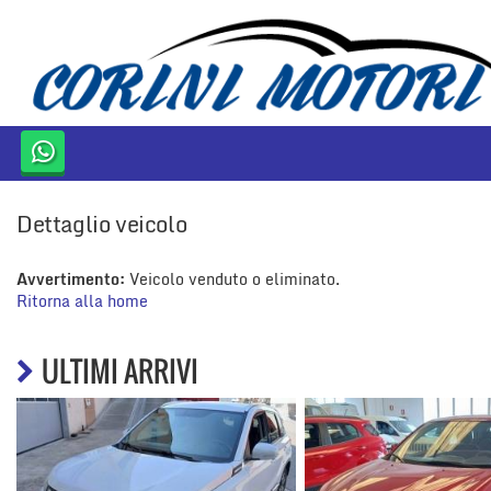
HOME
AZIENDA
LISTA VEICOLI
Dettaglio veicolo
ACQUISTIAMO USATO
Avvertimento:
Veicolo venduto o eliminato.
CONTATTI
Ritorna alla home
ULTIMI ARRIVI