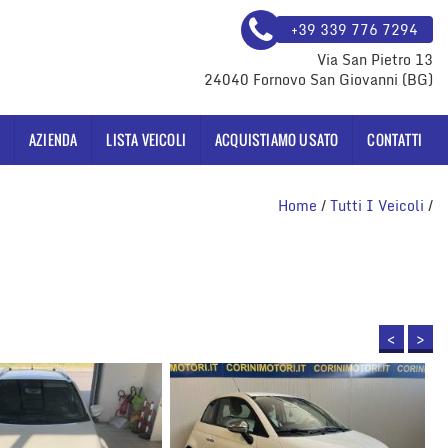
+39 339 776 7294
Via San Pietro 13
24040 Fornovo San Giovanni (BG)
AZIENDA
LISTA VEICOLI
ACQUISTIAMO USATO
CONTATTI
Home
/
Tutti I Veicoli
/
<
>