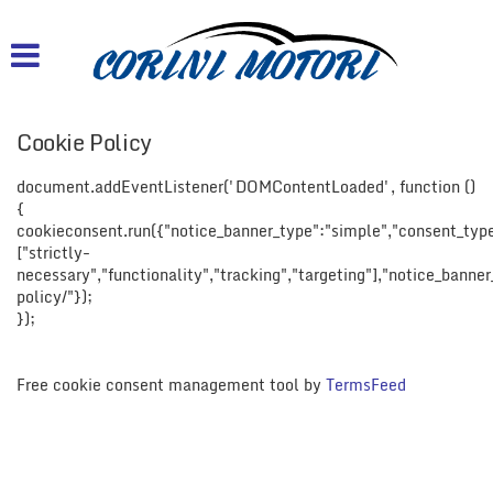
HOME
AZIENDA
Cookie Policy
LISTA VEICOLI
document.addEventListener('DOMContentLoaded', function ()
{
ACQUISTIAMO USATO
cookieconsent.run({"notice_banner_type":"simple","consent_type"
["strictly-
necessary","functionality","tracking","targeting"],"notice_banne
CONTATTI
policy/"});
});
Free cookie consent management tool by
TermsFeed