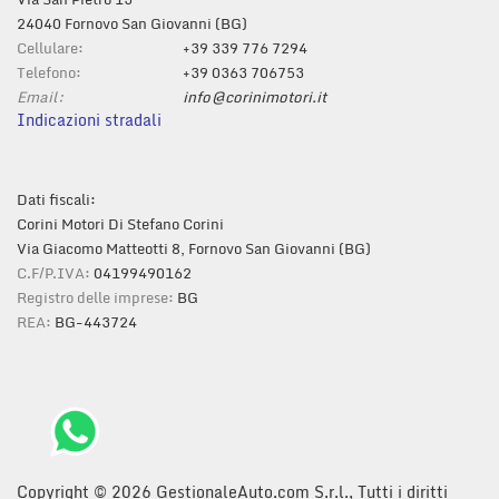
24040 Fornovo San Giovanni (BG)
Cellulare:
+39 339 776 7294
Telefono:
+39 0363 706753
Email:
info@corinimotori.it
Indicazioni stradali
Dati fiscali:
Corini Motori Di Stefano Corini
Via Giacomo Matteotti 8, Fornovo San Giovanni (BG)
C.F/P.IVA:
04199490162
Registro delle imprese:
BG
REA:
BG-443724
Copyright © 2026 GestionaleAuto.com S.r.l., Tutti i diritti