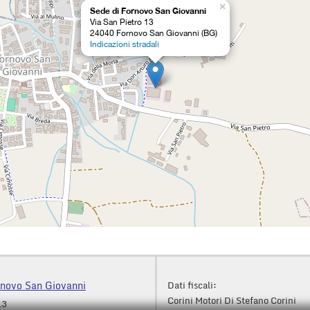
×
Sede di Fornovo San Giovanni
Via San Pietro 13
24040 Fornovo San Giovanni (BG)
Indicazioni stradali
rnovo San Giovanni
Dati fiscali:
Corini Motori Di Stefano Corini
13