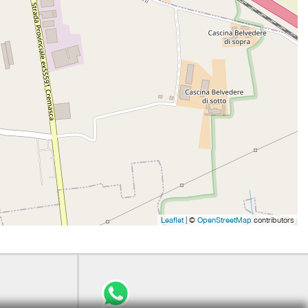
Leaflet
| ©
OpenStreetMap
contributors